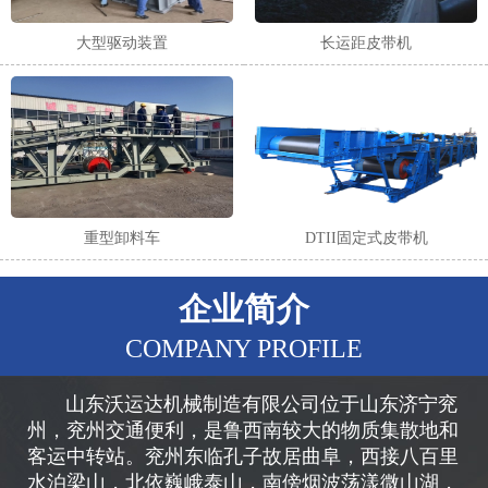
大型驱动装置
长运距皮带机
重型卸料车
DTII固定式皮带机
企业简介
COMPANY PROFILE
山东沃运达机械制造有限公司位于山东济宁兖
州，兖州交通便利，是鲁西南较大的物质集散地和
客运中转站。兖州东临孔子故居曲阜，西接八百里
水泊梁山，北依巍峨泰山，南傍烟波荡漾微山湖，