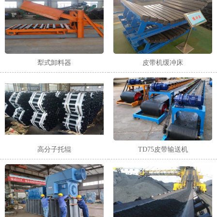
犁式卸料器
皮带机缓冲床
高分子托辊
TD75皮带输送机